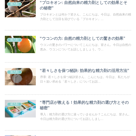
“プロキオン: 自然由来の精力剤としての効果とそ
精力剤
の秘密”
プロキオンとは何か？皆さん、こんにちは。今日は、自然由来の精
力剤として注目を浴びている「プロキオン」...
“ウコンの力: 自然の精力剤としての驚きの効果”
精力剤
ウコンの驚きのパワーについてこんにちは、皆さん。今日は自然の
恵み、ウコンについてお話ししましょう。ウ...
“若々しさを保つ秘訣: 効果的な精力剤の活用方法”
精力剤
序章: 若々しさを保つ秘訣皆さん、こんにちは。今日は、私たちが
日々追い求める「若々しさ」についてお話...
“専門店が教える！効果的な精力剤の選び方とその
精力剤
秘密”
導入：精力剤の選び方に迷っていませんか？こんにちは、皆さん。
今日は精力剤の選び方についてお話ししまし...