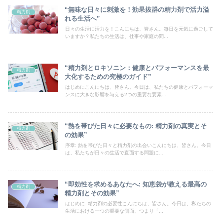
“無味な日々に刺激を！効果抜群の精力剤で活力溢
精力剤
れる生活へ”
日々の生活に活力を！こんにちは、皆さん。毎日を元気に過ごして
いますか？私たちの生活は、仕事や家庭の問...
“精力剤とロキソニン：健康とパフォーマンスを最
精力剤
大化するための究極のガイド”
はじめにこんにちは、皆さん。今日は、私たちの健康とパフォーマ
ンスに大きな影響を与える2つの重要な要素...
“熱を帯びた日々に必要なもの: 精力剤の真実とそ
精力剤
の効果”
序章: 熱を帯びた日々と精力剤の出会いこんにちは、皆さん。今日
は、私たちが日々の生活で直面する問題に...
“即効性を求めるあなたへ: 知恵袋が教える最高の
精力剤
精力剤とその効果”
はじめに: 精力剤の必要性こんにちは、皆さん。今日は、私たちの
生活における一つの重要な側面、つまり「...