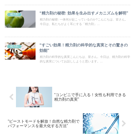
“精力剤の秘密: 効果を生み出すメカニズムを解明”
精力剤
精力剤の秘密: 一体何が起こっているのか?こんにちは、皆さん。
今日は、私たちがよく耳にする「精力剤」...
“すごい効果！精力剤の科学的な真実とその驚きの
精力剤
効能”
精力剤の科学的な真実こんにちは、皆さん。今日は、精力剤の科学
的な真実についてお話ししようと思います。...
“コンビニで手に入る！女性も利用できる
精力剤の真実”
“ビーストモードを解放！自然な精力剤で
パフォーマンスを最大化する方法”