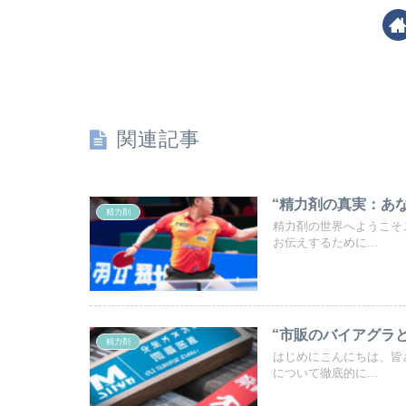
関連記事
“精力剤の真実：あ
精力剤
精力剤の世界へようこそ
お伝えするために...
“市販のバイアグラと
精力剤
はじめにこんにちは、皆
について徹底的に...