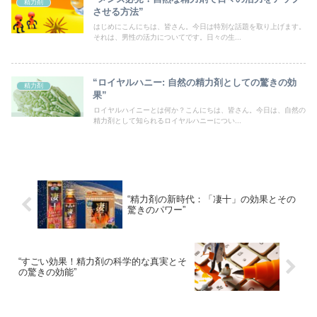
精力剤
させる方法”
はじめにこんにちは、皆さん。今日は特別な話題を取り上げます。
それは、男性の活力についてです。日々の生...
“ロイヤルハニー: 自然の精力剤としての驚きの効
精力剤
果”
ロイヤルハイニーとは何か？こんにちは、皆さん。今日は、自然の
精力剤として知られるロイヤルハニーについ...
“精力剤の新時代：「凄十」の効果とその
驚きのパワー”
“すごい効果！精力剤の科学的な真実とそ
の驚きの効能”