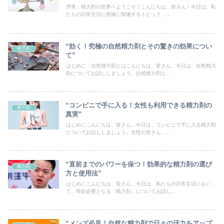
序章：精力剤の世界へようこそ！こんにちは、皆さん！今日は、私
たちの日常生活に密接に関連するトピック、...
“効く！究極の自然精力剤とその驚きの効果につい
精力剤
て”
はじめに：自然精力剤とはこんにちは、皆さん。今日は、自然精力
剤についてお話ししましょう。自然精力剤と...
“コンビニで手に入る！女性も利用できる精力剤の
精力剤
真実”
はじめにこんにちは、皆さん。今日は、コンビニで手に入る精力剤
についてお話ししましょう。女性の皆さん、...
“直前までのパワーを保つ！効果的な精力剤の選び
精力剤
方と使用法”
はじめにこんにちは、皆さん。今日は、私たちの日常生活におい
て、時折必要となる「精力剤」についてお話し...
“メンズ必見！自然な精力剤で日々の活力をアップ