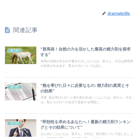
dramaticlife
関連記事
“群馬発！自然の力を活かした最高の精力剤を探求
精力剤
する”
群馬の自然が生み出す驚きの力こんにちは、皆さん。今日は群馬県
の自然が生み出す、驚きの力についてお話し...
“熱を帯びた日々に必要なもの: 精力剤の真実とそ
精力剤
の効果”
序章: 熱を帯びた日々と精力剤の出会いこんにちは、皆さん。今日
は、私たちが日々の生活で直面する問題に...
“即効性を求めるあなたへ！最新の精力剤ランキン
精力剤
グとその効果について”
はじめにこんにちは、皆さん。今日は、精力剤について話しましょ