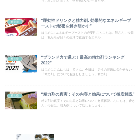
う。精力剤と聞くと、何を思い浮かべますか...
“即効性ドリンクと精力剤: 効果的なエネルギーブ
精力剤
ーストの秘密を解き明かす”
はじめに: エネルギーブーストの必要性こんにちは、皆さん。今日
は、私たちが日々の生活で直面するエネル...
“ブランド力で選ぶ！最高の精力剤ランキング
精力剤
2022”
はじめにこんにちは、皆さん。今日は、男性の健康に欠かせない
「精力剤」についてお話ししましょう。精力剤...
“精力剤の真実：その内容と効果について徹底解説”
精力剤
精力剤の真実：その内容と効果について徹底解説こんにちは、皆さ
ん。今日は、精力剤について話しましょう。...