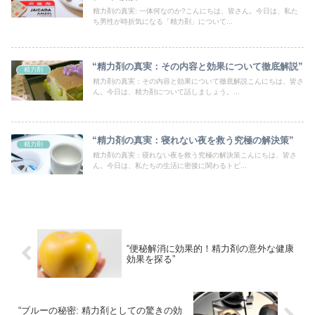
精力剤の真実: 一体何なのか?こんにちは、皆さん。今日は、私た
ち男性が時折気になる「精力剤」について...
“精力剤の真実：その内容と効果について徹底解説”
精力剤
精力剤の真実：その内容と効果について徹底解説こんにちは、皆さ
ん。今日は、精力剤について話しましょう。...
“精力剤の真実：寝れない夜を救う究極の解決策”
精力剤
精力剤の真実：寝れない夜を救う究極の解決策こんにちは、皆さ
ん。今日は、私たちの生活に密接に関わるトピ...
“便秘解消に効果的！精力剤の意外な健康
効果を探る”
“ブルーの秘密: 精力剤としての驚きの効