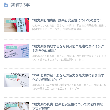
関連記事
“精力剤と頭痛薬: 効果と安全性についての全て”
精力剤
はじめにこんにちは、皆さん。今日は、私たちの日常生活に密接に
関連するトピック、つまり「精力剤と頭痛薬...
“精力剤を摂取するなら何分前？最適なタイミング
精力剤
を科学的に解説”
はじめにこんにちは、皆さん。今日は、精力剤の摂取タイミングに
ついて話をしましょう。精力剤と聞くと、何...
“PAEと精力剤：あなたの活力を最大限に引き出す
精力剤
ための究極のガイド”
はじめに：PAEと精力剤の重要性こんにちは、皆さん。今日は、私
たちの日常生活における活力とエネルギー...
“精力剤の真実: 効果と安全性についての包括的な
精力剤
ブログ解説”