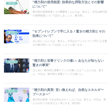
“精力剤の使用頻度: 効果的な摂取方法とその影響
精力剤
について”
精力剤の使用頻度とその重要性こんにちは、皆さん。今日は精力剤
の使用頻度について話をしましょう。精力剤...
“セブンイレブンで手に入る！驚きの精力剤とその
精力剤
効果について”
はじめにこんにちは、皆さん。今日はセブンイレブンで手に入る驚
きの精力剤についてお話ししようと思います...
“精力剤と栄養ドリンクの違い: あなたが知らない
精力剤
驚きの事実”
はじめに: 精力剤と栄養ドリンクの違いとは？こんにちは、皆さ
ん。今日は、精力剤と栄養ドリンクの違いに...
“精力剤の真実: 言い換えれば、自然なエネルギー
精力剤
ブースター”
精力剤の真実: それは何なのか？こんにちは、皆さん。今日は、私
たちが日々の生活でよく耳にする「精力剤...