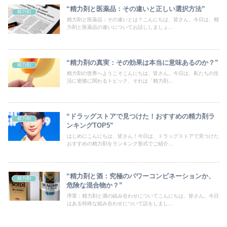
“精力剤と医薬品：その違いと正しい選択方法”
精力剤
精力剤と医薬品：その違いとは？こんにちは、皆さん。今日は、精
力剤と医薬品の違いについてお話ししましょ...
“精力剤の真実：その効果は本当に意味あるのか？”
精力剤
精力剤の世界へようこそこんにちは、皆さん。今日は、私たちの生
活に密接に関わるトピック、それは「精力剤...
“ドラッグストアで見つけた！おすすめの精力剤ラ
精力剤
ンキングTOP5”
はじめにこんにちは、皆さん！今日は、ドラッグストアで見つけた
おすすめの精力剤をランキング形式でご紹介...
“精力剤と酒：究極のパワーコンビネーションか、
精力剤
危険な混合物か？”
序章：精力剤と酒の組み合わせについてこんにちは、皆さん。今日
はある特殊な組み合わせについて話をしまし...